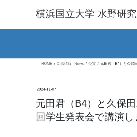
コ
ナ
ン
ビ
横浜国立大学 水野研究
テ
ゲ
ン
ー
ツ
シ
へ
ョ
ス
ン
キ
に
ッ
移
HOME
新着情報 | News
受賞
元田君（B4）と久保田
プ
動
2024-11-07
元田君（B4）と久保田君（
回学生発表会で講演し