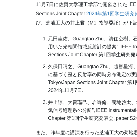
11月7日に
佐賀大学理工学部
で開催された IEEE Ins
Sections Joint Chapter
2024年第1回学生研究
び、芝浦工大の井上君（M1; 指導委託）が下
元田圭佑、Guangtao Zhu、清住空
用いた光相関領域反射計の提案”, IEEE Instrumen
Sections Joint Chapter 第1回学生研究発表
久保田晴之、Guangtao Zhu、越智
に基づく歪と反射率の同時分布測定の実証”, IEEE In
Tokyo/Japan Sections Joint Chapte
2024年11月7日.
井上諒、大畠瑠己、岩嵜脩、菊地啓太、水
気信号処理系の分離”, IEEE Instrumentation & 
Chapter 第1回学生研究発表会, paper S24
また、昨年度に講演を行った芝浦工大の菊地君（M1; 