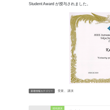
Student Award が授与されました。
受賞
、
講演
新着情報カテゴリー
招待講演