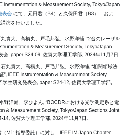
trumentation & Measurement Society, Tokyo/Japan
発表会
にて、元田君（B4）と久保田君（B3）、およ
記講演を行いました。
樹、石丸貴大、高橋央、戸毛邦弘、水野洋輔, “2台のレーザを
tation & Measurement Society, Tokyo/Japan
会, paper S24-09,
佐賀大学理工学部
, 2024年11月7日.
星河、石丸貴大、高橋央、戸毛邦弘、水野洋輔, “相関領域法
strumentation & Measurement Society,
r 第1回学生研究発表会, paper S24-12,
佐賀大学理工学部
,
野洋輔、李ひよん, “BOCDRにおける光学測定系と電
Measurement Society, Tokyo/Japan Sections Joint
-14,
佐賀大学理工学部
, 2024年11月7日.
指導委託）に対し、IEEE IM Japan Chapter